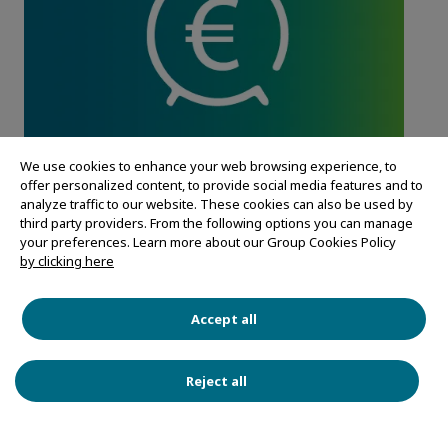
We use cookies to enhance your web browsing experience, to
offer personalized content, to provide social media features and to
Une pose collée pour un
analyze traffic to our website. These cookies can also be used by
third party providers. From the following options you can manage
chantier plus propre et
your preferences. Learn more about our Group Cookies Policy
by clicking here
plus rapide
Accept all
Grâce à la pose collée des blocs AIRIUM, on estime
Reject all
un gain de temps de 30 comparativement à la pose
d’un bloc maçonné et 10 de déchets en moins