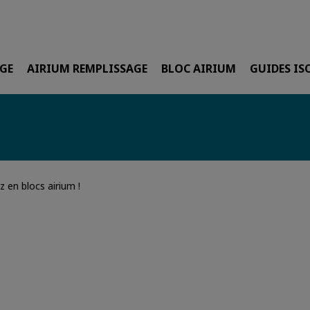
Aller au contenu princi
GE
AIRIUM REMPLISSAGE
BLOC AIRIUM
GUIDES IS
 en blocs airium !