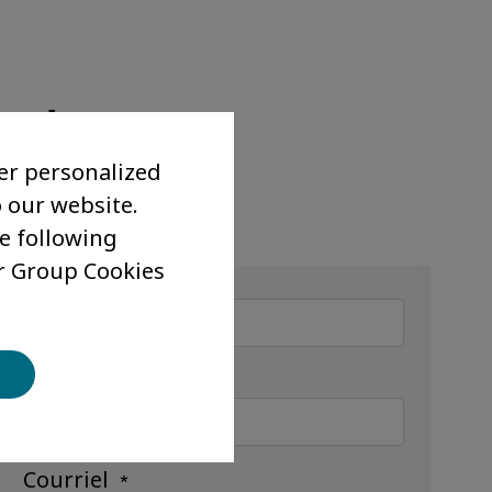
m !
er personalized
o our website.
DEMANDER UN DEVIS
he following
r Group Cookies
Nom
Prénom
Courriel