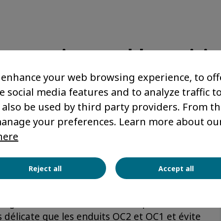
onstruisez en blocs airiu
 enhance your web browsing experience, to off
e social media features and to analyze traffic t
et sont donc des supports d'enduit OC2 et
 also be used by third party providers. From t
ation.
manage your preferences. Learn more about ou
here
 les assureurs et limite la
Reject all
Accept all
 classique ce qui permet d’utiliser des
ng béton. Pour information, l’opération
élicate que les enduits OC2 et OC1 et évite