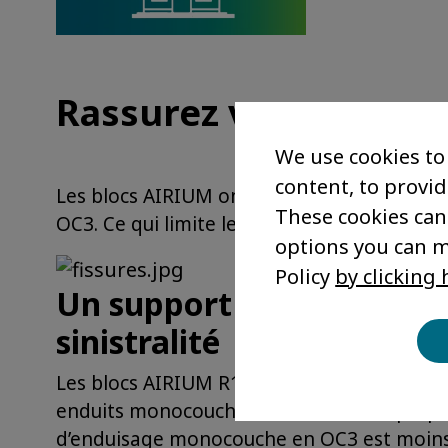
Rassurez vous, vous c
We use cookies to
content, to provid
Les blocs AIRIUM ont une structure béton 
These cookies can
OC3. Ce qui limite le risque de micro-fissur
options you can 
Policy
by clicking 
Un support Rt3 qui rassure
sinistralité
Les blocs AIRIUM R1 sont fabriqués en béton
enduits monocouches OC3 dédiés au parpai
d’enduisage monocouche en OC3 est moins d