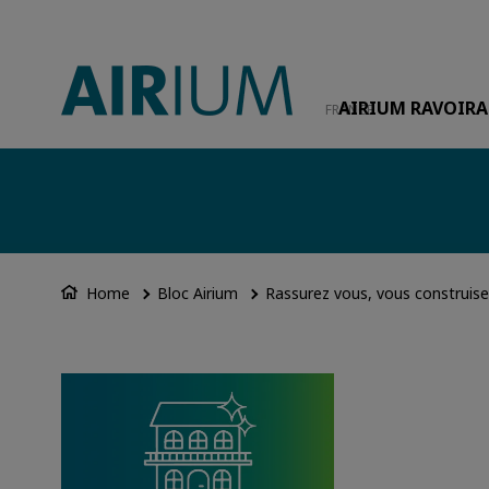
AIRIUM RAVOIRA
FRANCE
Home
Bloc Airium
Rassurez vous, vous construisez
Image